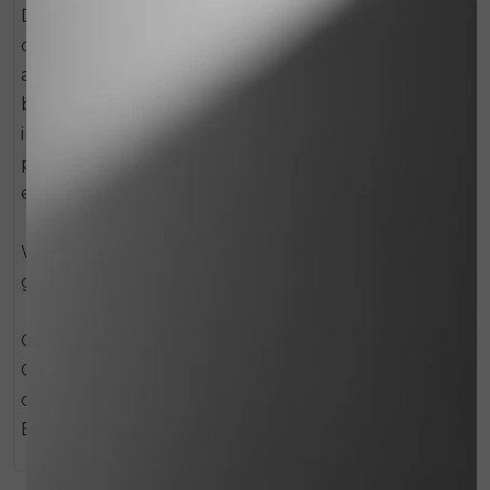
De actieve ingrediënten in deze crème voorkomen
dat het hyaluronzuur in de huid wordt
afgebroken. Beschermt en hydrateert de
bovenste huidlaag en bevat voedende
ingrediënten. Ideaal voor de huid na chemische
peelings of andere
esthetische behandelingen.
Wordt goed verdragen door zelfs de zeer
gevoelige huid.
Gebruiksaanwijzing
Geschikt voor gebruik op gezicht, nek en
decolleté.
Breng 1 tot 2x per dag aan.