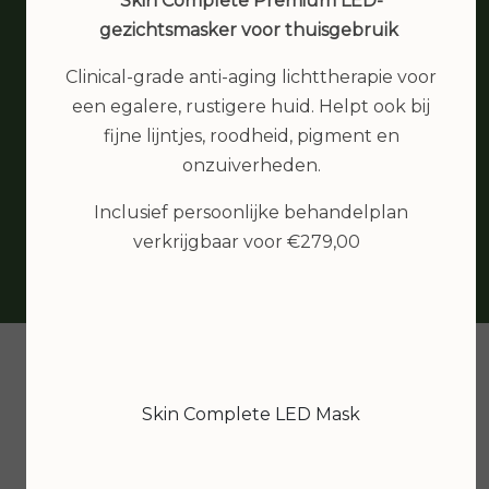
Skin Complete Premium LED-
IK ben erg tevreden met de
gezichtsmasker voor thuisgebruik
behandeling. Heb een goede
Clinical-grade anti-aging lichttherapie voor
schoonheidsspecialiste gevonden, waar
een egalere, rustigere huid. Helpt ook bij
ik een tijdje op zoek was. En zo dicht bij
fijne lijntjes, roodheid, pigment en
huis... top....
onzuiverheden.
Inclusief persoonlijke behandelplan
verkrijgbaar voor €279,00
Skin Complete LED Mask