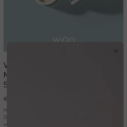
×
WiQo Nourishing and
Moisturizing Face Cream -
50 ml
€ 72,60
Herstelt en versterkt de natuurlijke huidbarrière.
Door deze beschermende laag te herstellen
voorkomt deze crème verdamping van de huid,