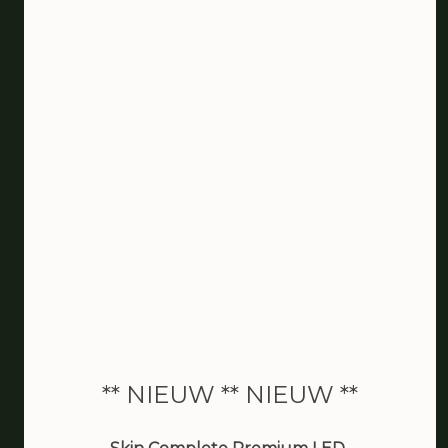
De schoonheidssalon van
Zaandam
** NIEUW ** NIEUW **
bea van den berg