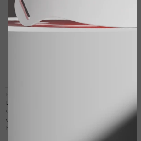
3x 24-hour Skin
Skin Shield spf50 -
Balancing
60 ml
€ 159,00
€ 59,00
€ 127,20
Bekijken
Bekijken
Herstelt en versterkt de natuurlijke huidbarrière.
Door deze beschermende laag te herstellen
voorkomt deze crème verdamping van de huid,
wat kan leiden tot een droge, rode of jeukende
huid.