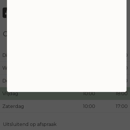
Openingstijden
Dinsdag
10:00
18:00
Woensdag
10:00
21:00
Donderdag
10:00
18:00
Vrijdag
10:00
18:00
Zaterdag
10:00
17:00
Uitsluitend op afspraak