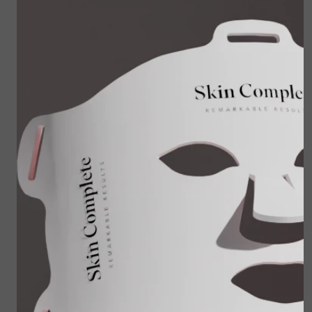
WiQo Smoothing
WiQo Eye Contour
Face Fluid - 30 ml
Serum
€ 72,60
€ 59,00
Bekijken
Bekijken