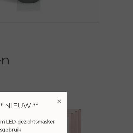
en
×
** NIEUW **
um LED-gezichtsmasker
isgebruik