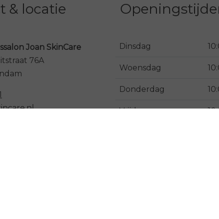
 & locatie
Openingstijd
Dinsdag
10
ssalon Joan SkinCare
tstraat 76A
Woensdag
10
andam
Donderdag
10
1
incare.nl
Vrijdag
10
Zaterdag
10
Uitsluitend op afspraak