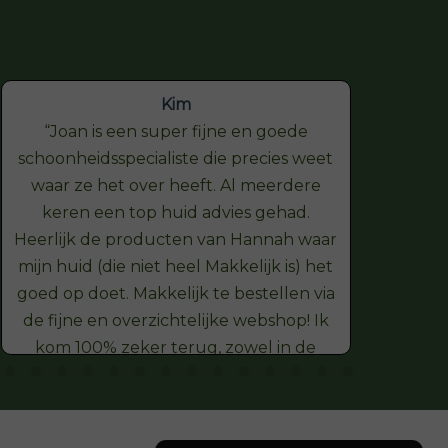
Kim
Joan is een super fijne en goede
schoonheidsspecialiste die precies weet
hel
waar ze het over heeft. Al meerdere
onts
keren een top huid advies gehad.
Heerlijk de producten van Hannah waar
vers
mijn huid (die niet heel Makkelijk is) het
goed op doet. Makkelijk te bestellen via
de fijne en overzichtelijke webshop! Ik
kom 100% zeker terug, zowel in de
webshop als in de salon Dank je wel