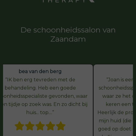
De schoonheidssalon van
Zaandam
Kim
Joan is een super fijne en goede
Ik v
schoonheidsspecialiste die precies weet
helemaa
waar ze het over heeft. Al meerdere
ontspann
keren een top huid advies gehad.
Joan 
Heerlijk de producten van Hannah waar
verstaat 
mijn huid (die niet heel Makkelijk is) het
goed op doet. Makkelijk te bestellen via