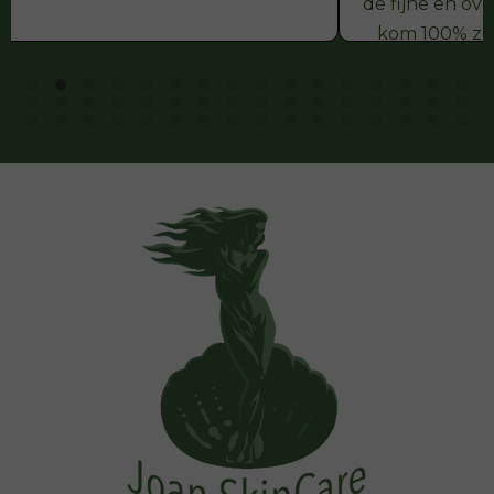
de fijne en overzichtelijke webshop! Ik
kom 100% zeker terug, zowel in de
webshop als in de salon Dank je wel