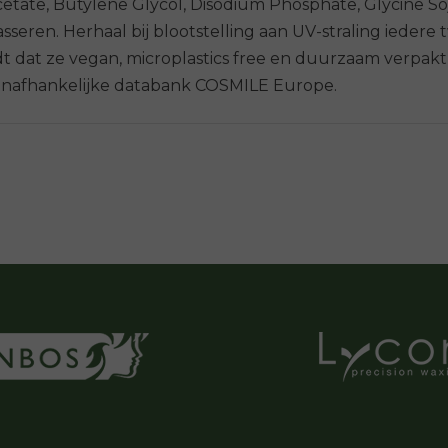
cetate, Butylene Glycol, Disodium Phosphate, Glycine So
ren. Herhaal bij blootstelling aan UV-straling iedere tw
dt dat ze vegan, microplastics free en duurzaam verpakt 
 onafhankelijke databank COSMILE Europe.