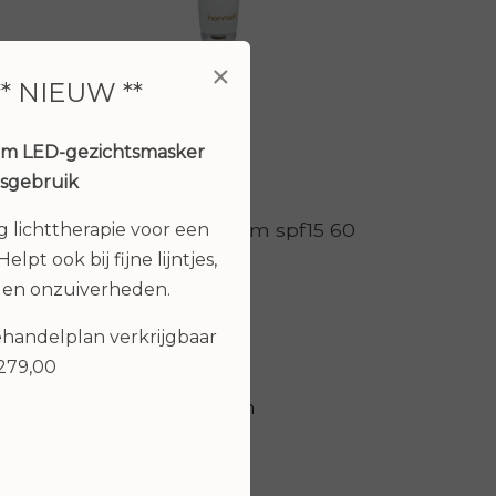
×
** NIEUW **
um LED-gezichtsmasker
isgebruik
High Quality Cream spf15 60
ng lichttherapie voor een
 ml
ml
elpt ook bij fijne lijntjes,
€ 59,00
 en onzuiverheden.
behandelplan verkrijgbaar
€279,00
Bekijken