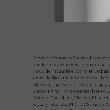
Productinformatie • Stabiele breedspe
zonder te plakken Bevat een unieke co
Houd de natuurlijke vocht- en vetbala
gemakkelijk verdelen over de huid en t
plakkerig. ingrediënten Aqua, Dicapryly
Diethylamino Hydroxybenzoyl Hexyl Be
Distarch Phosphate, Glycerin, Phenethy
Glyceryl Stearate, PEG-100 Stearate, 