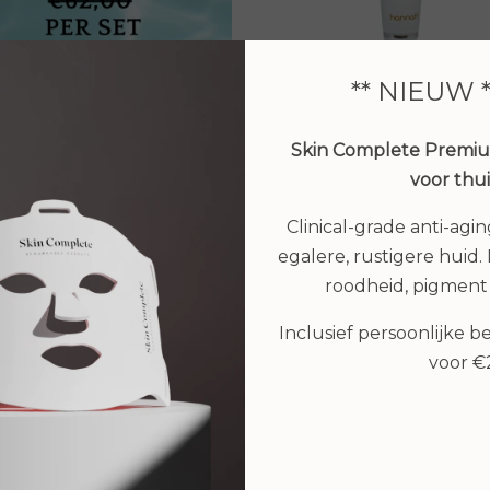
** NIEUW 
Skin Complete Premi
voor thu
Clinical-grade anti-agi
Juvi Protect spf30 60
egalere, rustigere huid. H
€ 59,00
roodheid, pigment
Inclusief persoonlijke 
voor 
eisset Cleansing Milk,
Bekijken
ensitive Skin Lotion,
wer Treatment, Touch
of Silk
€ 62,00