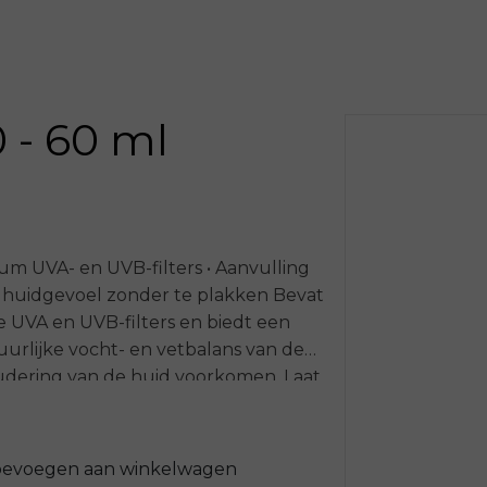
 - 60 ml
um UVA- en UVB-filters • Aanvulling
 huidgevoel zonder te plakken Bevat
e UVA en UVB-filters en biedt een
rlijke vocht- en vetbalans van de
oudering van de huid voorkomen. Laat
 trekt snel in. De textuur zorgt voor
 en is niet plakkerig. ingrediënten
enzoate, Tris-Biphenyl Triazine
oevoegen aan winkelwagen
ino Hydroxybenzoyl Hexyl Benzoate,