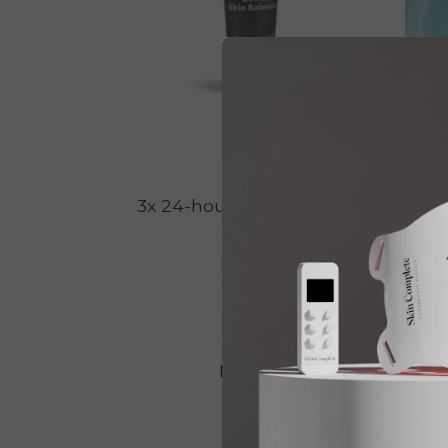
3x 24-hour Skin Balancing
€ 159,00
€ 127,20
R
S
Bekijken
Sho