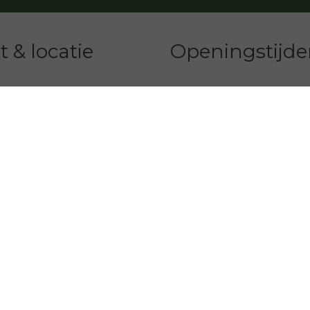
 & locatie
Openingstijd
Dinsdag
10
ssalon Joan SkinCare
tstraat 76A
Woensdag
10
andam
Donderdag
10
1
incare.nl
Vrijdag
10
Zaterdag
10
Uitsluitend op afspraak