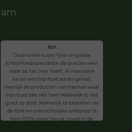
ndam
Kim
Joan is een super fijne en goede
schoonheidsspecialiste die precies weet
hel
waar ze het over heeft. Al meerdere
onts
keren een top huid advies gehad.
Heerlijk de producten van Hannah waar
vers
mijn huid (die niet heel Makkelijk is) het
goed op doet. Makkelijk te bestellen via
de fijne en overzichtelijke webshop! Ik
kom 100% zeker terug, zowel in de
webshop als in de salon Dank je wel