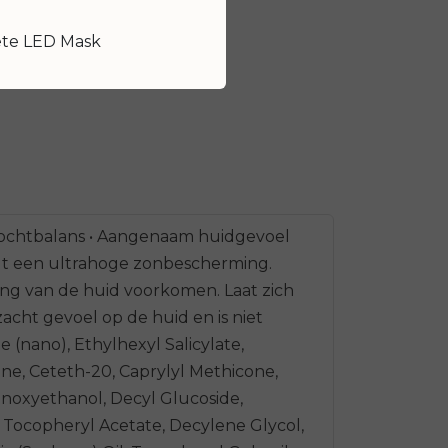
ete LED Mask
/vochtbalans • Aangenaam huidgevoel
edt een ultrahoge zonbescherming.
ing van de huid voorkomen. Laat zich
acht gevoel op de huid en is niet
e (nano), Ethylhexyl Salicylate,
e, Ceteth-20, Caprylyl Methicone,
enoxyethanol, Decyl Glucoside,
 Tocopheryl Acetate, Decylene Glycol,