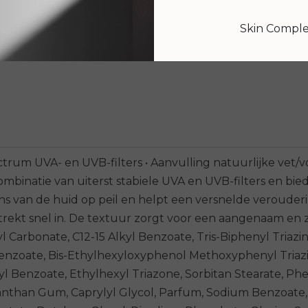
€ 49,95
Skin Compl
Bekijken
ctrum UVA- en UVB-filters • Aanvulling natuurlijke vet
mbinatie van uiterst stabiele UVA en UVB-filters en bi
ns van de huid op peil en helpt een versnelde verouder
rekt snel in. De textuur zorgt voor een aangenaam en z
l Carbonate, C12-15 Alkyl Benzoate, Tris-Biphenyl Triazin
nzoate, Bis-Ethylhexyloxyphenol Methoxyphenyl Triazin
l Benzoate, Ethylhexyl Triazone, Sorbitan Stearate, Ph
Xanthan Gum, Caprylyl Glycol, Parfum, Sodium Benzoate,