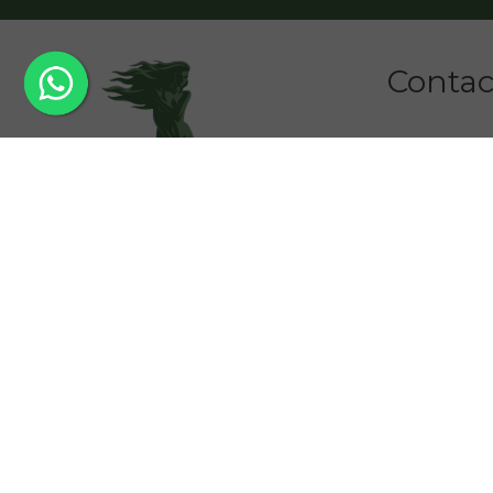
Contact
Schoonheid
Simon de Wi
1506 EV Za
06 4303055
info@joansk