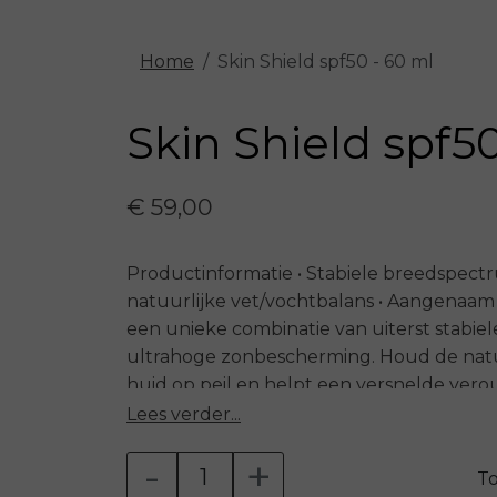
Home
Skin Shield spf50 - 60 ml
Skin Shield spf50
€ 59,00
Productinformatie • Stabiele breedspectr
natuurlijke vet/vochtbalans • Aangenaam
een unieke combinatie van uiterst stabiel
ultrahoge zonbescherming. Houd de natuu
huid op peil en helpt een versnelde ver
zich gemakkelijk verdelen over de huid en
Lees verder...
een aangenaam en zacht gevoel op de huid
-
+
Aqua, Dicaprylyl Carbonate, C12-15 Alkyl B
T
(nano), Ethylhexyl Salicylate, Diethylam