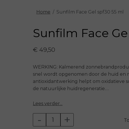
Home
Sunfilm Face Gel spf30 55 ml
Sunfilm Face Gel
€ 49,50
WERKING: Kalmerend zonnebrandproduct
snel wordt opgenomen door de huid en ni
antioxidantwerking helpt om oxidatieve
de natuurlijke huidregeneratie.
INDICATIE: Zeer geschikt voor de gevoeli
Lees verder...
kinderen. Het gebruik van deze zonbesch
-
+
een essentieel product om de huid te be
T
behandeling.