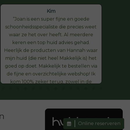
Kim
Joan is een super fijne en goede
schoonheidsspecialiste die precies weet
hel
waar ze het over heeft. Al meerdere
onts
keren een top huid advies gehad.
Heerlijk de producten van Hannah waar
vers
mijn huid (die niet heel Makkelijk is) het
goed op doet. Makkelijk te bestellen via
de fijne en overzichtelijke webshop! Ik
kom 100% zeker terug, zowel in de
webshop als in de salon Dank je wel
en
Online reserveren