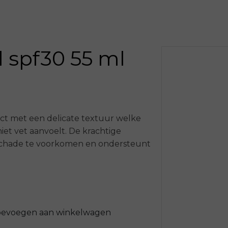
 spf30 55 ml
 met een delicate textuur welke
et vet aanvoelt. De krachtige
 schade te voorkomen en ondersteunt
ge huid, de vettere huid en voor
erming met factor 30 is daarnaast
schermen na iedere intense
oevoegen aan winkelwagen