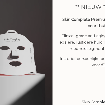
** NIEUW 
Skin Complete Premi
voor thu
Clinical-grade anti-agi
egalere, rustigere huid. H
in Shield spf50 - 60 ml
roodheid, pigment
€ 59,00
Inclusief persoonlijke 
voor 
Reisset Cleansing Mil
Bekijken
Sensitive Skin Lotio
Shower Treatment, T
of Silk
€ 62,00
Skin Compl
€ 49,95