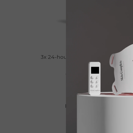
3x 24-hour Skin Balancing
Sk
€ 159,00
€ 127,20
Bekijken