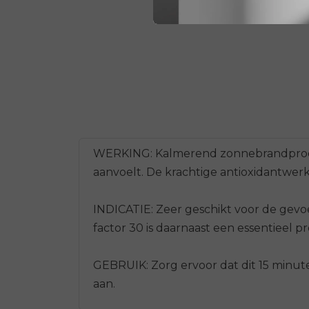
WERKING: Kalmerend zonnebrandproduc
aanvoelt. De krachtige antioxidantwer
INDICATIE: Zeer geschikt voor de gevo
factor 30 is daarnaast een essentieel
GEBRUIK: Zorg ervoor dat dit 15 minut
aan.