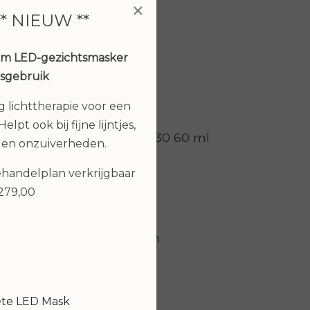
×
** NIEUW **
um LED-gezichtsmasker
isgebruik
ng lichttherapie voor een
elpt ook bij fijne lijntjes,
Juvi Protect spf30 60 ml
 en onzuiverheden.
€ 59,00
behandelplan verkrijgbaar
€279,00
k,
Bekijken
n,
ouch
ete LED Mask