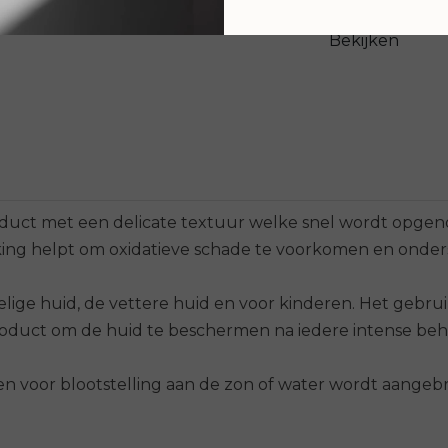
Bekijken
t met een delicate textuur welke snel wordt opgeno
king helpt om oxidatieve schade te voorkomen en onder
elige huid, de vettere huid en voor kinderen. Het geb
 product om de huid te beschermen na iedere intense beh
en voor blootstelling aan de zon of water wordt aange