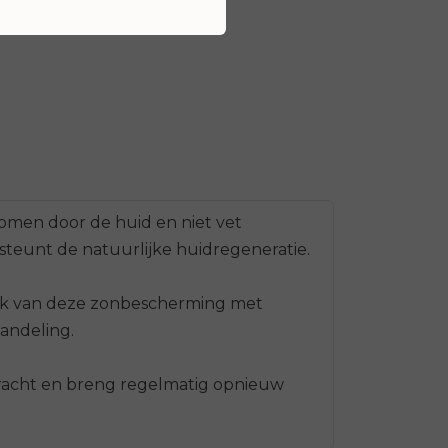
men door de huid en niet vet
steunt de natuurlijke huidregeneratie.
ruik van deze zonbescherming met
andeling.
bracht en breng regelmatig opnieuw