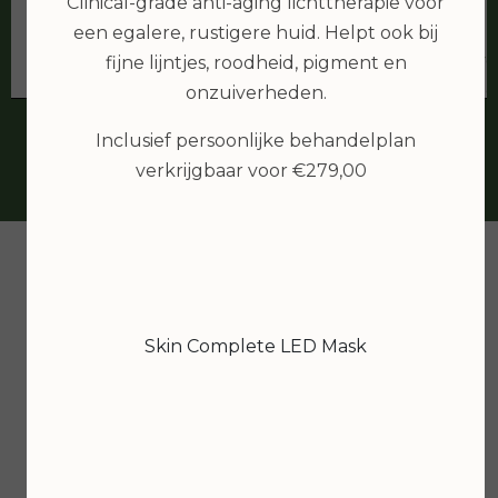
mijn huid (die n
Clinical-grade anti-aging lichttherapie voor
goed op doet. M
een egalere, rustigere huid. Helpt ook bij
de fijne en ove
fijne lijntjes, roodheid, pigment en
kom 100% zek
onzuiverheden.
webshop als i
Inclusief persoonlijke behandelplan
verkrijgbaar voor €279,00
Skin Complete LED Mask