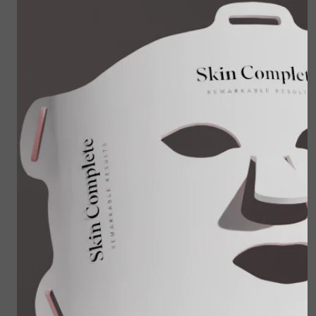
3x 24-hour Skin
Skin Shield spf50 -
Balancing
60 ml
€ 159,00
€ 59,00
€ 127,20
Bekijken
Bekijken