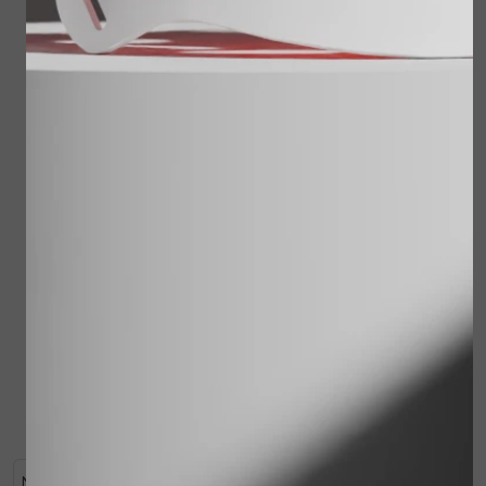
Juvi Protect spf30 60
ml
€ 59,00
Reisset Cleansing
Milk, Sensitive Skin
Lotion, Shower
Treatment, Touch of
Bekijken
Silk
€ 62,00
€ 49,95
Bekijken
Na het reinigen met de Cleansing Milk of Cleansing