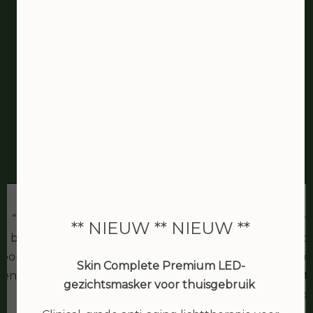
De schoonheidssalon van
Zaandam
bea van den berg
IK ben erg tevreden met de
Joan is een
** NIEUW ** NIEUW **
behandeling. Heb een goede
schoonheidsspec
hoonheidsspecialiste gevonden, waar
waar ze het o
Skin Complete Premium LED-
een tijdje op zoek was. En zo dicht bij
keren een t
gezichtsmasker voor thuisgebruik
huis... top....
Heerlijk de pr