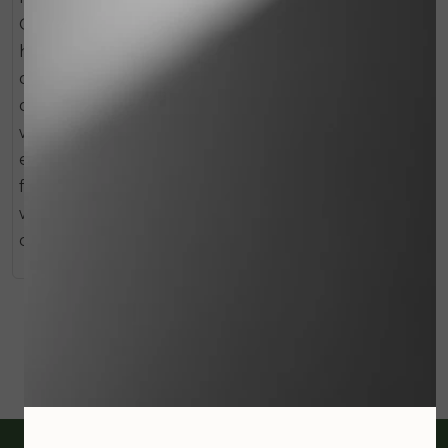
Oil kan voor de normale, gevoelige of geïrriteerde
huid Sensitive Skin Lotion gebruikt worden. Met
deze ultrazachte en verfrissende lotion kalmeert
de huid voelbaar en de structuur van de poriën
wordt zichtbaar verfijnd. Hierdoor ervaar je direct
een natuurlijke frisheid en onthul je een stralend
frisse teint. Daarnaast verhoogt deze lotion de
weerstand van de natuurlijke beschermlaag van
de huid.