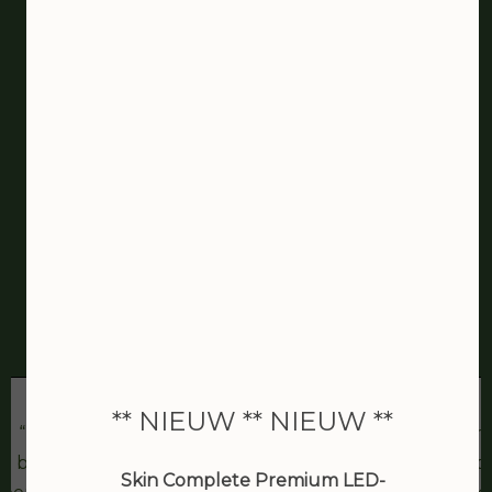
De schoonheidssalon van
Zaandam
bea van den berg
** NIEUW ** NIEUW **
IK ben erg tevreden met de
Joan is een
behandeling. Heb een goede
schoonheidsspec
Skin Complete Premium LED-