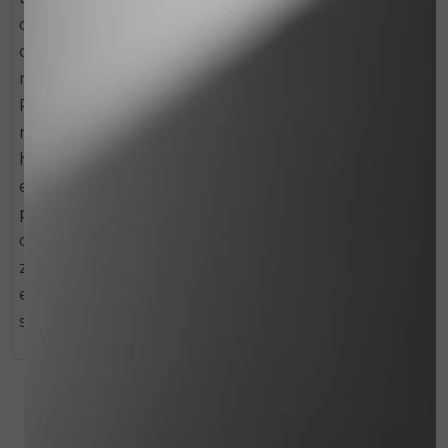
de huidcoach noodzakelijk is. Na het reinigen met
de Cleansing Milk of Cleansing Oil kan voor de
normale, onzuivere of gevoelige huid Prepare
Potion gebruikt worden. Met deze intensief
reinigende, licht peelende potion egaliseert de
huid niet alleen voelbaar, maar wordt de structuur
en de teint ook zichtbaar egaler. De voedende
producten die volgen, worden extreem goed
opgenomen waardoor deze nog meer resultaat
zullen creëren. Roodheden worden gekalmeerd,
er ontstaat direct een natuurlijke frisheid en een
stralende frisse teint.