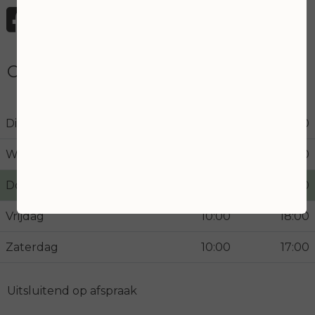
Openingstijden
Dinsdag
10:00
18:00
Woensdag
10:00
21:00
Donderdag
10:00
18:00
Vrijdag
10:00
18:00
Zaterdag
10:00
17:00
Uitsluitend op afspraak