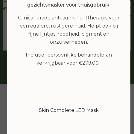
hoonheidsspecialiste gevonden, waar
waar ze het o
gezichtsmasker voor thuisgebruik
een tijdje op zoek was. En zo dicht bij
keren een t
huis... top....
Heerlijk de pr
Clinical-grade anti-aging lichttherapie voor
mijn huid (die n
een egalere, rustigere huid. Helpt ook bij
goed op doet. M
fijne lijntjes, roodheid, pigment en
de fijne en ove
onzuiverheden.
kom 100% zek
Inclusief persoonlijke behandelplan
webshop als i
verkrijgbaar voor €279,00
Skin Complete LED Mask