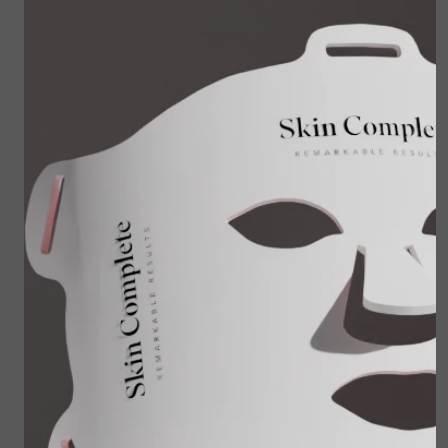
3x 24-hour Skin
Skin Shield spf50 -
Balancing
60 ml
€ 159,00
€ 59,00
€ 127,20
Bekijken
Bekijken