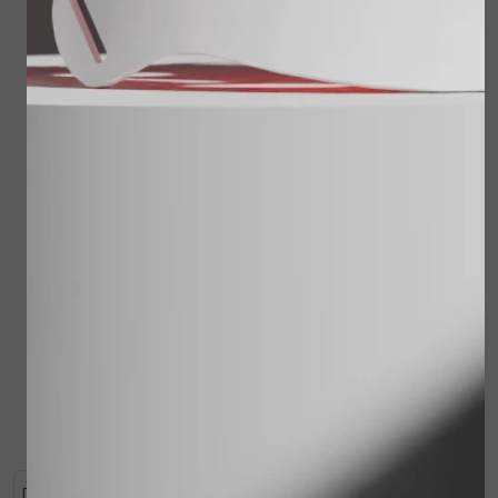
Juvi Protect spf30 60
ml
€ 59,00
Reisset Cleansing
Milk, Sensitive Skin
Lotion, Shower
Treatment, Touch of
Bekijken
Silk
€ 62,00
€ 49,95
Bekijken
Dit is een therapeutisch product, waarbij uitleg van