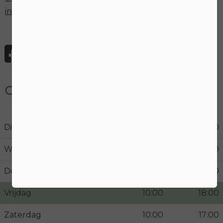
info@joanskincare.nl
Openingstijden
Dinsdag
10:00
18:00
Woensdag
10:00
21:00
Donderdag
10:00
18:00
Vrijdag
10:00
18:00
Zaterdag
10:00
17:00