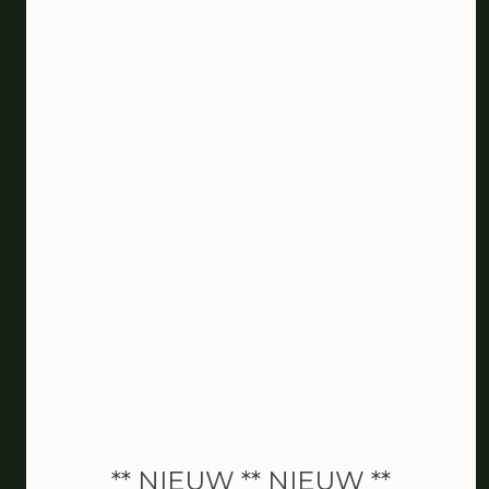
De schoonheidssalon van
Zaandam
** NIEUW ** NIEUW **