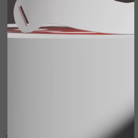
Juvi Protect spf30 60
ml
€ 59,00
Reisset Cleansing
Milk, Sensitive Skin
Lotion, Shower
Treatment, Touch of
Bekijken
Silk
€ 62,00
€ 49,95
Bekijken
De FiXing Touch is speciaal ontwikkeld om een