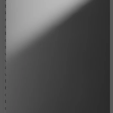
beschadigde en/of geïrriteerde huid snel te
kunnen herstellen. Deze unieke formule bevat
naast een hoogwaardige mix van siliconenolieën
ook provitamine D3, Aziatische waternavel,
blaasjeswingerd en slangenkruidolie. Deze
combinatie zorgt er niet alleen voor dat de huid
sneller herstelt, maar reguleert ook een goede
vochtbalans in de huid. Het helpt de weerstand
van de huid te verhogen en geeft daarnaast een
aangenaam huidgevoel. Zo laat het een ruwe huid
weer aangenaam, zacht en soepel aanvoelen.
Bovendien stimuleert het bindweefselaanmaak en
bevordert FiXing Touch het immuunsysteem van
de huid tegen schadelijke externe invloeden. Het
biedt bescherming aan de huid zonder deze af te
sluiten, waardoor de huid langdurig gehydrateerd