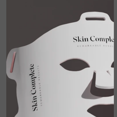
3x 24-hour Skin
Skin Shield spf50 -
Balancing
60 ml
€ 159,00
€ 59,00
€ 127,20
Bekijken
Bekijken