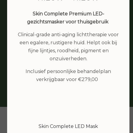
Skin Complete Premium LED-
bea van den berg
gezichtsmasker voor thuisgebruik
IK ben erg tevreden met de
behandeling. Heb een goede
Clinical-grade anti-aging lichttherapie voor
schoonheidsspecialiste gevonden, waar
een egalere, rustigere huid. Helpt ook bij
ik een tijdje op zoek was. En zo dicht bij
fijne lijntjes, roodheid, pigment en
huis... top....
onzuiverheden.
Inclusief persoonlijke behandelplan
verkrijgbaar voor €279,00
Skin Complete LED Mask