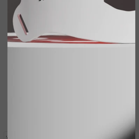
Juvi Protect spf30 60
ml
€ 59,00
Reisset Cleansing
Milk, Sensitive Skin
Lotion, Shower
Treatment, Touch of
Bekijken
Silk
€ 62,00
€ 49,95
Bekijken
’Opulence? betekent rijkdom en weelderigheid en