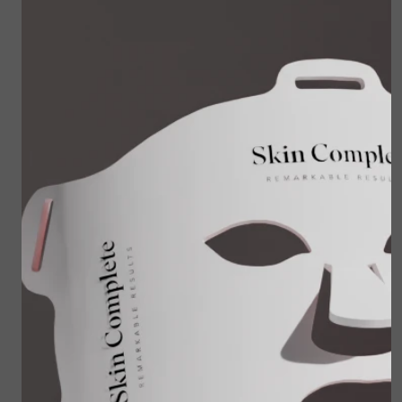
3x 24-hour Skin
Skin Shield spf50 -
Balancing
60 ml
€ 159,00
€ 59,00
€ 127,20
Bekijken
Bekijken