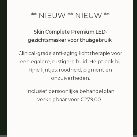
Zaandam
** NIEUW ** NIEUW **
Skin Complete Premium LED-
gezichtsmasker voor thuisgebruik
bea van den berg
IK ben erg tevreden met de
Clinical-grade anti-aging lichttherapie voor
behandeling. Heb een goede
een egalere, rustigere huid. Helpt ook bij
schoonheidsspecialiste gevonden, waar
fijne lijntjes, roodheid, pigment en
ik een tijdje op zoek was. En zo dicht bij
onzuiverheden.
huis... top....
Inclusief persoonlijke behandelplan
verkrijgbaar voor €279,00