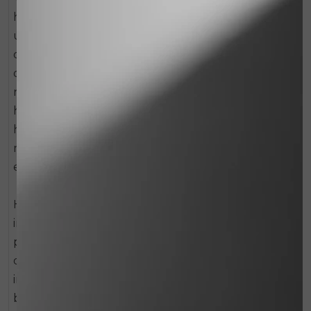
het serum doet haar naam eer aan. Dit
uitzonderlijk rijke serum is speciaal ontwikkeld om
de huid qua egaliteit, helderheid én stevigheid
daadwerkelijk te verbeteren, zodat camoufleren
niet meer nodig is! Rondom de ogen, bij de hals,
het decolleté en de handen, waar
huidveroudering zich veelal als eerste
manifesteert, zorgt de formule voor extra vitaliteit,
een egale teint en zichtbare regeneratie.
Het bevat onder andere het geavanceerde
ingrediënt Wonderlight™ dat overmatige
pigmentaties en huidverkleuringen genadeloos en
diep in de kern aanpakt. Tevens zorgt dit
innovatieve serum voor een krachtige boost in het
bindweefsel. De formule bevat hiervoor maar liefst