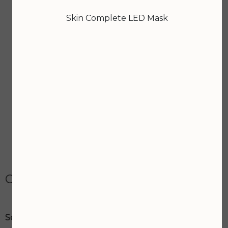
Skin Complete LED Mask
Contact & locatie
Schoonheidssalon Joan SkinCare