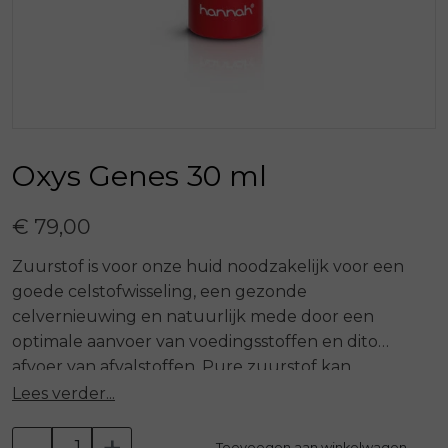
Oxys Genes 30 ml
€ 79,00
Zuurstof is voor onze huid noodzakelijk voor een
goede celstofwisseling, een gezonde
celvernieuwing en natuurlijk mede door een
optimale aanvoer van voedingsstoffen en dito
afvoer van afvalstoffen. Pure zuurstof kan
nomaliter niet toegevoegd worden aan een
Lees verder...
verzorgende crème vanwege de reactie met
-
+
daglicht. In Oxys Genes zijn de zuurstofmoleculen
Toevoegen aan winkelwagen