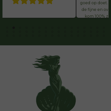
goed op doet. M
de fijne en ove
kom 100% zek
webshop als i