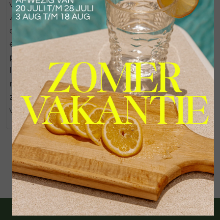
veranderingen plaats in de uitwisseling van
zuurstof in de huid dat er onvermijdelijk toe leidt,
dat de huid minder goed in staat is om zichzelf in
een goede conditie te houden. Invloeden die dit
proces nog eens versnellen zijn bijvoorbeeld
leefgewoontes en klimaat. Met de Oxys Genes
nemen de huidcellen naar behoefte de benodigde
zuurstof op, om van daaruit nieuwe energie te
vormen.