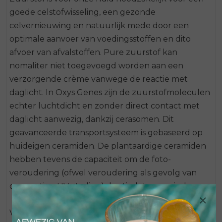
goede celstofwisseling, een gezonde
celvernieuwing en natuurlijk mede door een
optimale aanvoer van voedingsstoffen en dito
afvoer van afvalstoffen. Pure zuurstof kan
nomaliter niet toegevoegd worden aan een
verzorgende crème vanwege de reactie met
daglicht. In Oxys Genes zijn de zuurstofmoleculen
echter luchtdicht en zonder direct contact met
daglicht aanwezig, dankzij cerasomen. Dit
geavanceerde transportsysteem is gebaseerd op
huideigen ceramiden. De plantaardige ceramiden
hebben tevens de capaciteit om de foto-
veroudering (ofwel veroudering als gevolg van
overmatige UV-straling) drastisch te verminderen.
×
Vanaf de leeftijd van circa 20 jaar vinden er