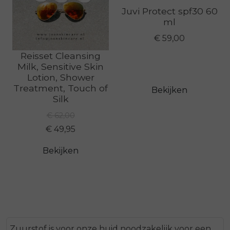
Juvi Protect spf30 60
ml
€ 59,00
Reisset Cleansing
Milk, Sensitive Skin
Lotion, Shower
Treatment, Touch of
Bekijken
Silk
€ 62,00
€ 49,95
Bekijken
Zuurstof is voor onze huid noodzakelijk voor een