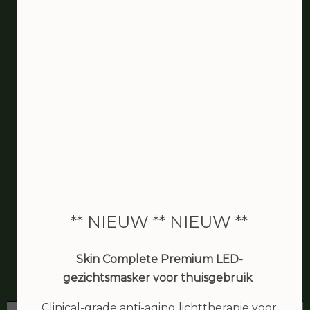
** NIEUW ** NIEUW **
De schoonheidssalon van
Zaandam
Skin Complete Premium LED-
gezichtsmasker voor thuisgebruik
Clinical-grade anti-aging lichttherapie voor