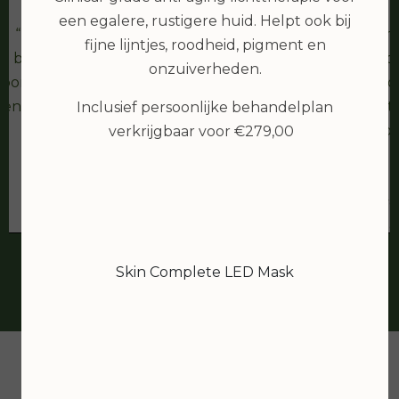
bea van den berg
een egalere, rustigere huid. Helpt ook bij
IK ben erg tevreden met de
Joan is een
fijne lijntjes, roodheid, pigment en
behandeling. Heb een goede
schoonheidsspec
onzuiverheden.
hoonheidsspecialiste gevonden, waar
waar ze het o
een tijdje op zoek was. En zo dicht bij
keren een t
Inclusief persoonlijke behandelplan
huis... top....
Heerlijk de pr
verkrijgbaar voor €279,00
mijn huid (die n
goed op doet. M
de fijne en ove
kom 100% zek
webshop als i
Skin Complete LED Mask