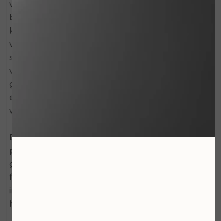
verstevigend en liftend effect, zorgt voor actieve
bescherming in de huid en heeft een zeer
krachtige antioxidant werking die de strijd met de
vrije radicalen aangaat. In plaats van de
symptomen te verbergen, worden de oorzaken
van huidveroudering op een natuurlijk wijze
gereduceerd. Deze crème zorgt daarmee voor
een stevige en jeugdig ogende huid met een hoge
weerstand tegen schadelijke (externe) invloeden.
De luchtige structuur van Juvi-Lite is zonder
parfum of allergenen samengesteld en zeer
geschikt voor de oudere, wat drogere huid. De
formule is tevens geschikt om als een extra boost
in te zetten, ofwel als verzorgende, intensief
herstellende en opbouwende crème.