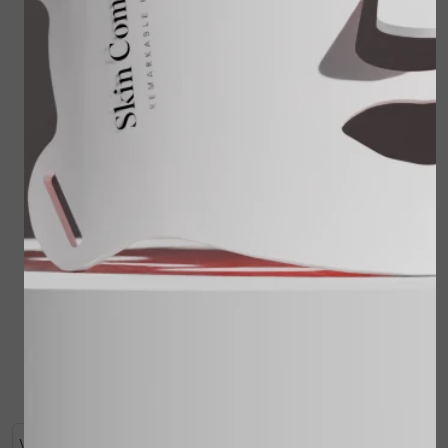
Juvi Protect spf30 60
ml
€ 59,00
Reisset Cleansing
Milk, Sensitive Skin
Lotion, Shower
Treatment, Touch of
Bekijken
Silk
€ 62,00
€ 49,95
Bekijken
Wanneer de huid ouder wordt, wordt het