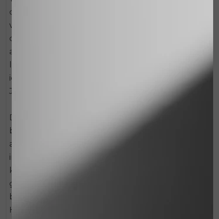
collageennetwerk losser. Daarnaast zal de activiteit
van de belangrijkste cel van het bindweefsel, de
collageen producerende fibroblast, steeds meer
aangetast worden door omgeving en
leefgewoontes. Mooi ouder worden is voor
iedereen weggelegd, dankzij de collageenbooster
Juvi-Lite.
Deze crème is speciaal ontwikkeld om het
bindweefsel in de huid te versterken en om de
aanmaak van collageen te stimuleren. Door de
ingenieuze samenstelling wordt de veroudering
krachtig aangepakt. Doordat Juvi-Lite de
geavanceerde botanische werkstof Matrixyl™
bevat, wordt de collageenproductie gestimuleerd.
Het toegevoegde Sepi-lift® heeft een