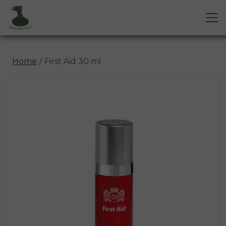
Home
First Aid 30 ml