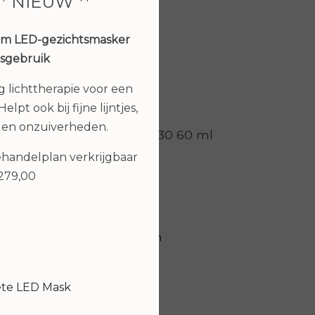
** NIEUW **
um LED-gezichtsmasker
isgebruik
ng lichttherapie voor een
elpt ook bij fijne lijntjes,
 en onzuiverheden.
Juvi Protect spf30 60 ml
€ 59,00
behandelplan verkrijgbaar
€279,00
k,
Bekijken
n,
ouch
ete LED Mask