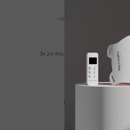
3x 24-hour Skin Balancing
Sk
€ 159,00
€ 127,20
Bekijken