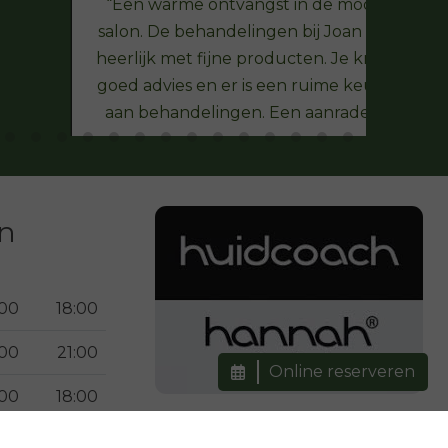
Een warme ontvangst in de mooie
salon. De behandelingen bij Joan zijn
heerlijk met fijne producten. Je krijgt
goed advies en er is een ruime keuze
aan behandelingen. Een aanrader.
en
:00
18:00
:00
21:00
Online reserveren
:00
18:00
:00
18:00