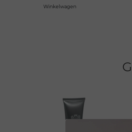
conditie en een dito uitstraling.
Winkelwagen
G