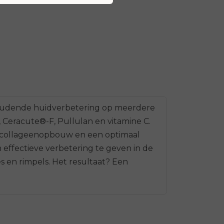
nhoudende huidverbetering op meerdere
Ceracute®-F, Pullulan en vitamine C.
, collageenopbouw en een optimaal
effectieve verbetering te geven in de
s en rimpels. Het resultaat? Een