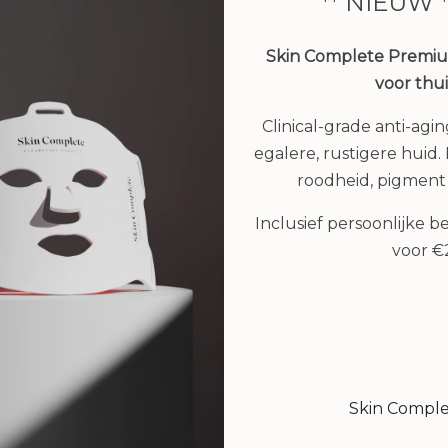
** NIEUW 
Skin Complete Premi
voor thu
Clinical-grade anti-agi
egalere, rustigere huid. H
roodheid, pigment
in Shield spf50 - 60 ml
€ 59,00
Inclusief persoonlijke 
voor 
Reisset Cleansing Mil
Bekijken
Sensitive Skin Lotio
Shower Treatment, T
of Silk
Skin Compl
€ 62,00
€ 49,95