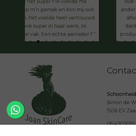
Ik vond het super !! Ik voelde me
Wat 
helemaal op m’n gemak en kon mij ook
ander
ntspannen, het voelde heel vertrouwd.
aflo
Joan is ook super in haar werk, ze
dank
erstaat haar vak. Een echte aanrader !!
produc
Contact
Schoonheid
Simon de Wi
1506 EV Za
06 4303055
info@joansk