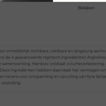
Bekijken
voor onmiddellijk zichtbare, voelbare en langdurig aa
e de 4 geavanceerde hightech ingrediënten Argireline, 
e samenwerking. Hierdoor ontstaat volumeverbetering
. Deze ingrediënten hebben daarnaast het vermogen om 
 tevens voor ontspanning en opvulling van fijne lijntje
uitstraling.