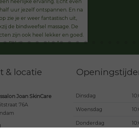
een heerlijke ervaring. Echt even
half uur jezelf ontspannen. En na
op zie je er weer fantastisch uit,
zij de bindweefsel massage. De
ten zijn ook heel lekker en goed.
Echt een aanrader.
 & locatie
Openingstijd
Dinsdag
10
ssalon Joan SkinCare
tstraat 76A
Woensdag
10
andam
Donderdag
10
1
incare.nl
Vrijdag
10