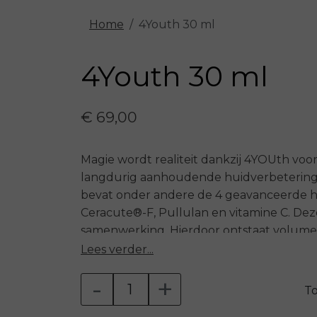
Home
4Youth 30 ml
4Youth 30 ml
€ 69,00
Magie wordt realiteit dankzij 4YOUth voor
langdurig aanhoudende huidverbetering
bevat onder andere de 4 geavanceerde hi
Ceracute®-F, Pullulan en vitamine C. De
samenwerking. Hierdoor ontstaat volum
een optimaal vochtgehalte in de diepere
Lees verder...
hebben daarnaast het vermogen om effec
-
+
oppervlakkige huidstructuren en zorgen
T
opvulling van fijne lijntjes en rimpels. H