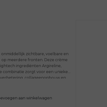
 onmiddellijk zichtbare, voelbare en
 op meerdere fronten. Deze crème
ghtech ingrediënten Argireline,
ze combinatie zorgt voor een unieke
everbetering, collageenopbouw en
 huidlagen. Deze ingrediënten
tieve verbetering te geven in de
 tevens voor ontspanning en
oevoegen aan winkelwagen
et resultaat? Een jeugdige, gezonde