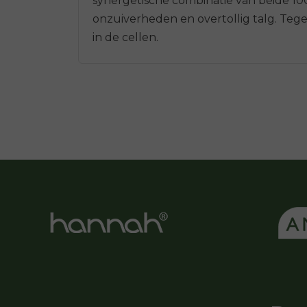
synergetische combinatie van beide 100
onzuiverheden en overtollig talg. Tege
in de cellen.