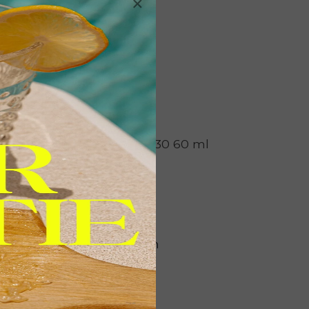
×
Juvi Protect spf30 60 ml
€ 59,00
k,
Bekijken
n,
ouch