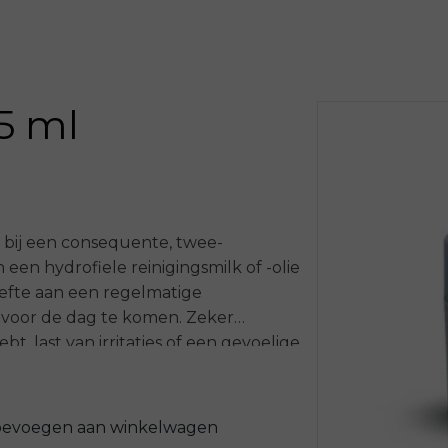
5 ml
 bij een consequente, twee-
 een hydrofiele reinigingsmilk of -olie
oefte aan een regelmatige
er voor de dag te komen. Zeker
t, last van irritaties of een gevoelige
 uitkomst!
end ’detoxmasker? met twee
oevoegen aan winkelwagen
lien (een kleisoort, rijk aan o.a.