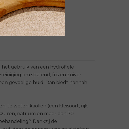
t het gebruik van een hydrofiele
reiniging om stralend, fris en zuiver
f een gevoelige huid. Dan biedt hannah
n, te weten kaolien (een kleisoort, rijk
muszuren, natrium en meer dan 70
behandeling?. Dankzij de