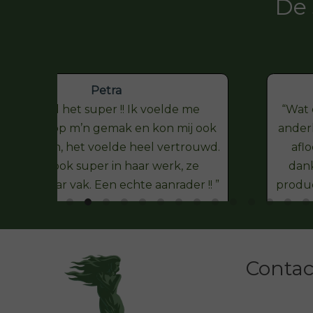
De 
Petra
Ik vond het super !! Ik voelde me
Wat 
helemaal op m’n gemak en kon mij ook
ander
ntspannen, het voelde heel vertrouwd.
aflo
Joan is ook super in haar werk, ze
dank
erstaat haar vak. Een echte aanrader !!
produc
Contact