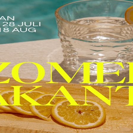
in Shield spf50 - 60 ml
€ 59,00
Reisset Cleansing Mil
Bekijken
Sensitive Skin Lotio
Shower Treatment, T
of Silk
€ 62,00