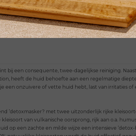
€ 49,95
Bekijken
nt bij een consequente, twee-dagelijkse reiniging. Naas
lotion, heeft de huid behoefte aan een regelmatige diepte
 een onzuivere of vette huid hebt, last van irritaties o
end ’detoxmasker? met twee uitzonderlijk rijke kleisoorte
ze kleisoort van vulkanische oorsprong, rijk aan o.a. hu
uid op een zachte en milde wijze een intensieve ’detox-