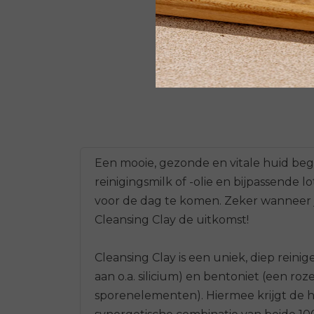
Een mooie, gezonde en vitale huid begi
reinigingsmilk of -olie en bijpassende 
voor de dag te komen. Zeker wanneer je
Cleansing Clay de uitkomst!
Cleansing Clay is een uniek, diep reinig
aan o.a. silicium) en bentoniet (een ro
sporenelementen). Hiermee krijgt de h