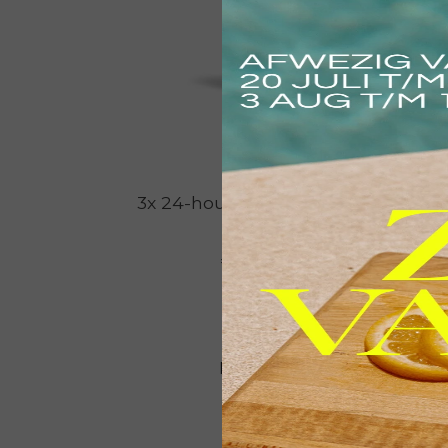
3x 24-hour Skin Balancing
Sk
€ 159,00
€ 127,20
Bekijken