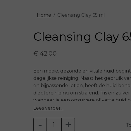
Home
Cleansing Clay 65 ml
Cleansing Clay 6
€ 42,00
Een mooie, gezonde en vitale huid begint
dagelijkse reiniging. Naast het gebruik van
en bijpassende lotion, heeft de huid beh
dieptereiniging om stralend, fris en zuiv
wanneer je een onzuivere of vette huid heb
huid. Dan biedt hannah Cleansing Clay de
Lees verder...
-
+
Cleansing Clay is een uniek, diep reinig
T
uitzonderlijk rijke kleisoorten, te weten kao