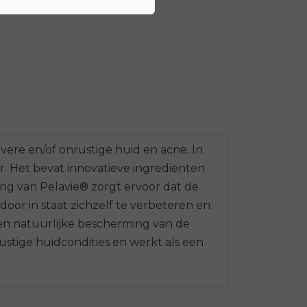
vere en/of onrustige huid en acne. In
r. Het bevat innovatieve ingrediënten
ing van Pelavie® zorgt ervoor dat de
door in staat zichzelf te verbeteren en
en natuurlijke bescherming van de
stige huidcondities en werkt als een