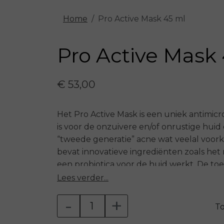
Home
Pro Active Mask 45 ml
Pro Active Mask
€ 53,00
Het Pro Active Mask is een uniek antimicr
is voor de onzuivere en/of onrustige huid 
“tweede generatie” acne wat veelal voork
bevat innovatieve ingrediënten zoals het 
een probiotica voor de huid werkt. De to
dat de huid intensief gezuiverd wordt e
Lees verder...
vrij in de huid en is daardoor in staat zi
-
+
De Abessijnse olie heeft een krachtige 
T
een natuurlijke bescherming van de hui