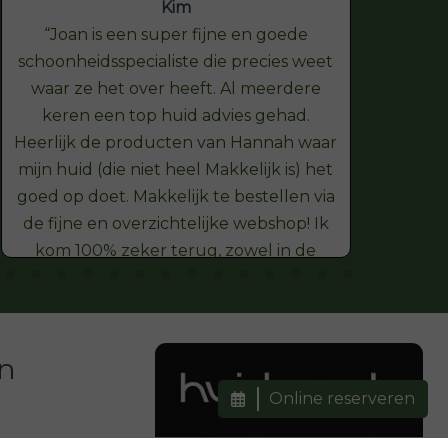
Kim
Joan is een super fijne en goede
schoonheidsspecialiste die precies weet
hel
waar ze het over heeft. Al meerdere
onts
keren een top huid advies gehad.
Heerlijk de producten van Hannah waar
vers
mijn huid (die niet heel Makkelijk is) het
goed op doet. Makkelijk te bestellen via
de fijne en overzichtelijke webshop! Ik
kom 100% zeker terug, zowel in de
webshop als in de salon Dank je wel
en
Online reserveren
:00
18:00