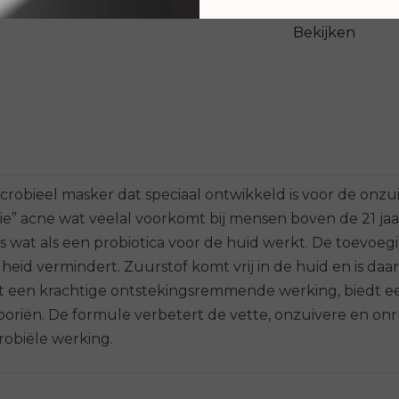
Bekijken
crobieel masker dat speciaal ontwikkeld is voor de onzui
e” acne wat veelal voorkomt bij mensen boven de 21 jaa
s wat als een probiotica voor de huid werkt. De toevoeg
eid vermindert. Zuurstof komt vrij in de huid en is daar
ft een krachtige ontstekingsremmende werking, biedt e
oriën. De formule verbetert de vette, onzuivere en onru
robiële werking.