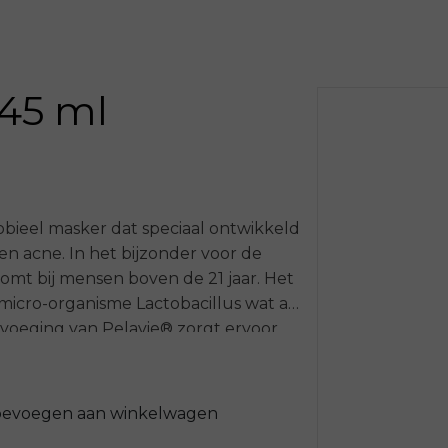
 45 ml
obieel masker dat speciaal ontwikkeld
en acne. In het bijzonder voor de
omt bij mensen boven de 21 jaar. Het
micro-organisme Lactobacillus wat als
evoeging van Pelavie® zorgt ervoor
n roodheid vermindert. Zuurstof komt
chzelf te verbeteren en te beschermen.
ontstekingsremmende werking, biedt
oevoegen aan winkelwagen
d en voorkomt verstopping van de