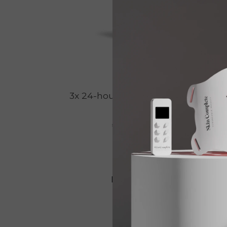
3x 24-hour Skin Balancing
Sk
€ 159,00
€ 127,20
Bekijken