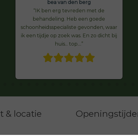
bea van den berg
IK ben erg tevreden met de
behandeling. Heb een goede
schoonheidsspecialiste gevonden, waar
ik een tijdje op zoek was. En zo dicht bij
huis... top....
 & locatie
Openingstijd
Dinsdag
10
ssalon Joan SkinCare