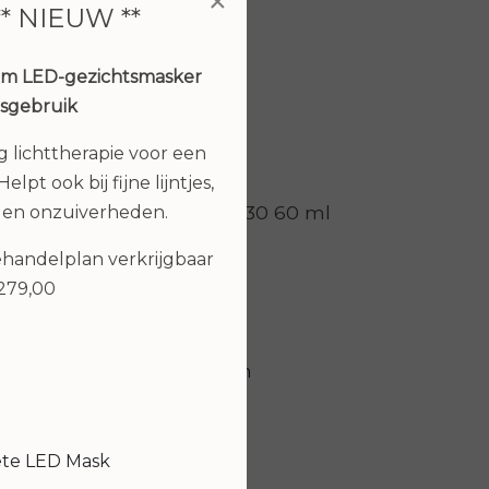
×
** NIEUW **
um LED-gezichtsmasker
isgebruik
ng lichttherapie voor een
elpt ook bij fijne lijntjes,
Juvi Protect spf30 60 ml
 en onzuiverheden.
€ 59,00
behandelplan verkrijgbaar
€279,00
k,
Bekijken
n,
ouch
ete LED Mask