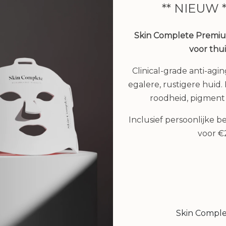
** NIEUW 
Skin Complete Premi
voor thu
Clinical-grade anti-agi
egalere, rustigere huid. H
in Shield spf50 - 60 ml
roodheid, pigment
€ 59,00
Inclusief persoonlijke 
voor 
Reisset Cleansing Mil
Bekijken
Sensitive Skin Lotio
Shower Treatment, T
of Silk
€ 62,00
Skin Compl
€ 49,95