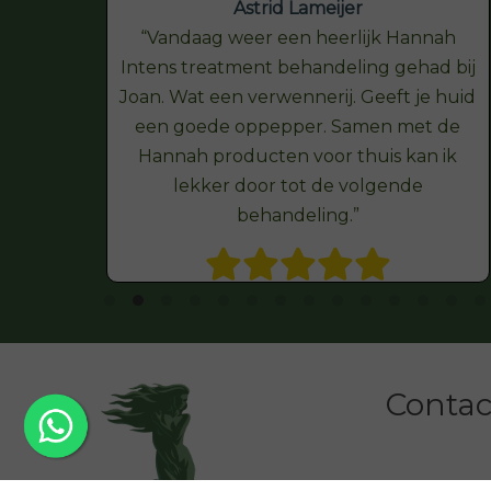
Astrid Lameijer
Vandaag weer een heerlijk Hannah
Intens treatment behandeling gehad bij
Joan. Wat een verwennerij. Geeft je huid
een goede oppepper. Samen met de
Hannah producten voor thuis kan ik
lekker door tot de volgende
behandeling.
Contact
Schoonheid