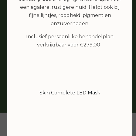
een egalere, rustigere huid. Helpt ook bij
fijne lijntjes, roodheid, pigment en
bea van den berg
onzuiverheden.
IK ben erg tevreden met de
behandeling. Heb een goede
Inclusief persoonlijke behandelplan
schoonheidsspecialiste gevonden, waar
verkrijgbaar voor €279,00
ik een tijdje op zoek was. En zo dicht bij
huis... top....
Skin Complete LED Mask