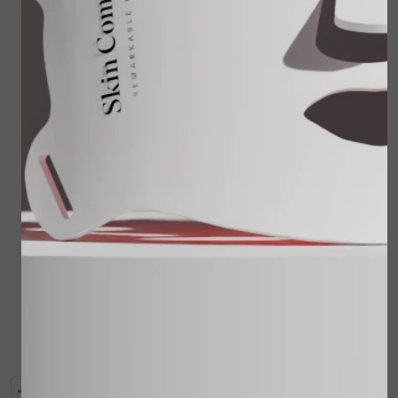
Juvi Protect spf30 60
ml
€ 59,00
Reisset Cleansing
Milk, Sensitive Skin
Lotion, Shower
Treatment, Touch of
Bekijken
Silk
€ 62,00
€ 49,95
Bekijken
“Ook een krent is ooit een druif geweest!” is een