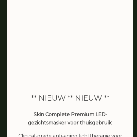
** NIEUW ** NIEUW **
De schoonheidssalon van
Skin Complete Premium LED-
Zaandam
gezichtsmasker voor thuisgebruik
Clinical-grade anti-aging lichttherapie voor