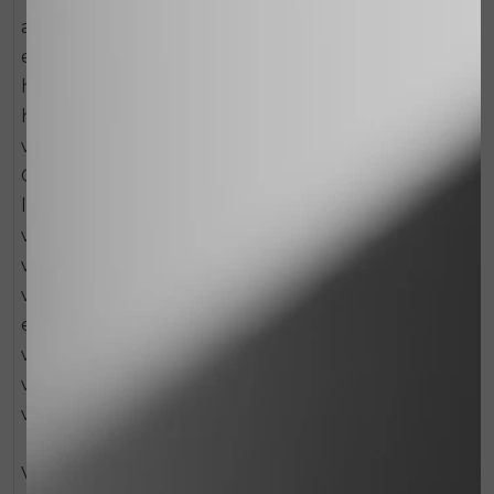
alom bekend gezegde. Vochtverlies in de huid of
een tekort aan vocht, veroorzaken veel
huidproblemen. Met name een vroegtijdige
huidveroudering of een geïrriteerde huid zijn dan
veel voorkomende gevolgen. De Cell Recovery
Cream, met daarin onder andere de werkstoffen
lecithine, lanoline, glycerine en aminozuren, zorgt
voor een aanzienlijke verbetering van de vet- en
vochthuishouding in de huid. De toegevoegde
vetzuren zorgen voor een vetfilmpje op de huid
en verminderen het vochtverlies. De oliën zorgen
voor een natuurlijke aanvulling van de huideigen
vetten. Hierdoor komt de verhouding tussen
vocht en vet in de huid weer in balans.
Vooral vochtarme en zeer droge huidcondities