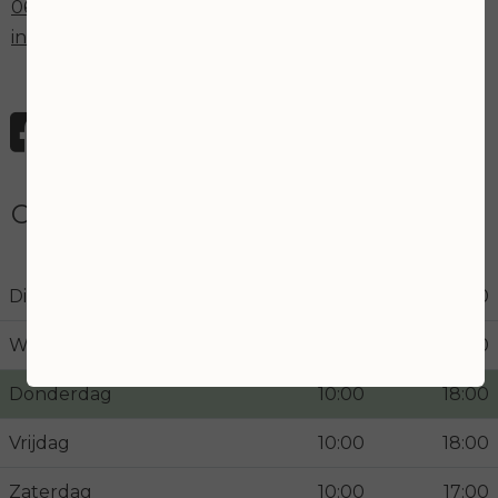
06 43030551
info@joanskincare.nl
Openingstijden
Dinsdag
10:00
18:00
Woensdag
10:00
21:00
Donderdag
10:00
18:00
Vrijdag
10:00
18:00
Zaterdag
10:00
17:00