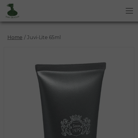
Home
Juvi-Lite 65ml