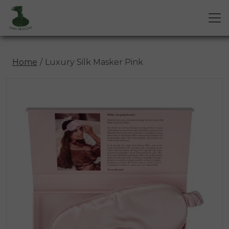
Home
Luxury Silk Masker Pink